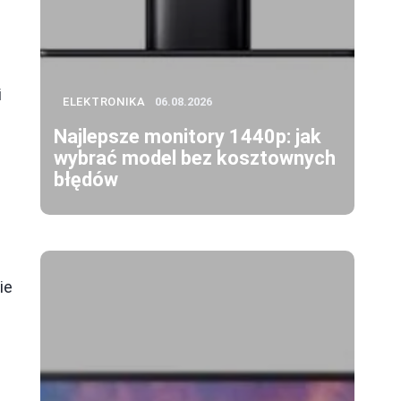
i
ELEKTRONIKA
06.08.2026
Najlepsze monitory 1440p: jak
wybrać model bez kosztownych
błędów
ie