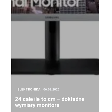
e
ELEKTRONIKA
06.08.2026
24 cale ile to cm – dokładne
wymiary monitora