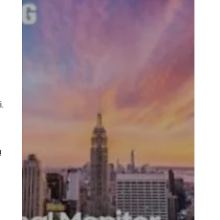
.
c
ą