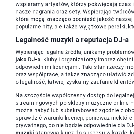
wspieramy artystów, którzy poświęcają czas 
nasze nagrania oraz sety. Wspierając twórców
które mogą znacząco podnieść jakość naszej p
popularne hity, ale także wyjątkowe perełki, k
Legalność muzyki a reputacja DJ-a
Wybierając legalne źródła, unikamy problemó
jako DJ-a
. Kluby i organizatorzy imprez chętn
odpowiednimi licencjami. Taki stan rzeczy 
oraz współprace, a także znacząco ułatwić z
o legalność, łatwiej zyskamy zaufanie klientó
Na szczęście współczesny dostęp do legalnej
streamingowych po sklepy muzyczne online – k
można nabyć lub subskrybować zgodnie z obo
sprawdzić warunki licencji, ponieważ niektóre
prywatnego, co nie będzie odpowiednie dla DJ
muzyki
stanowią klucz do sukcesu w każdej ka