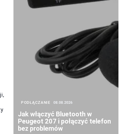
i,
PODŁĄCZANIE
08.08.2026
ty
Jak włączyć Bluetooth w
Peugeot 207 i połączyć telefon
bez problemów