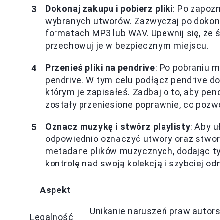
Dokonaj zakupu i pobierz pliki
: Po zapoz
wybranych utworów. Zazwyczaj po dokonan
formatach MP3 lub WAV. Upewnij się, że ś
przechowuj je w bezpiecznym miejscu.
Przenieś pliki na pendrive
: Po pobraniu m
pendrive. W tym celu podłącz pendrive do
którym je zapisałeś. Zadbaj o to, aby pen
zostały przeniesione poprawnie, co pozw
Oznacz muzykę i stwórz playlisty
: Aby u
odpowiednio oznaczyć utwory oraz stworzy
metadane plików muzycznych, dodając tyt
kontrolę nad swoją kolekcją i szybciej od
Aspekt
Unikanie naruszeń praw autors
Legalność