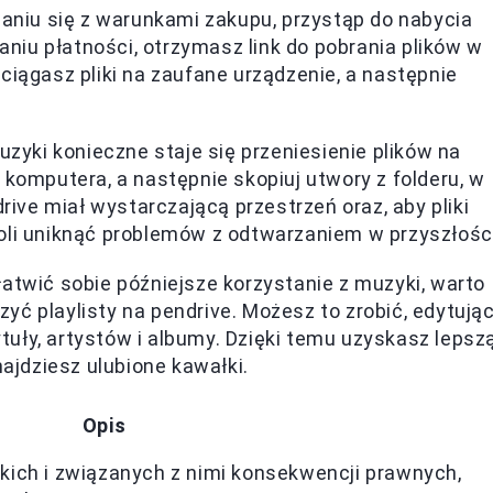
naniu się z warunkami zakupu, przystąp do nabycia
iu płatności, otrzymasz link do pobrania plików w
ciągasz pliki na zaufane urządzenie, a następnie
uzyki konieczne staje się przeniesienie plików na
 komputera, a następnie skopiuj utwory z folderu, w
drive miał wystarczającą przestrzeń oraz, aby pliki
oli uniknąć problemów z odtwarzaniem w przyszłości
łatwić sobie późniejsze korzystanie z muzyki, warto
ć playlisty na pendrive. Możesz to zrobić, edytują
uły, artystów i albumy. Dzięki temu uzyskasz lepsz
najdziesz ulubione kawałki.
Opis
kich i związanych z nimi konsekwencji prawnych,