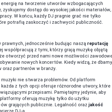
i energię na tworzenie utworów wzbogacających
, zyskujemy dostęp do wysokiej jakości materiałów,
racy. W końcu, każdy DJ pragnie grać nie tylko
tóre potrafią zaskoczyć i zachwycić publiczność.
w prawnych, jednocześnie budując naszą
reputację
iej współpracują z tymi, którzy grają muzykę objętą
może otworzyć przed nami nowe możliwości zawodow
dobywanie nowych koncertów. Kiedy widzą, że dbam
w oraz partnerów w branży.
 muzyki nie stwarza problemów. Od platform
ażda z tych opcji oferuje różnorodne utwory, które
wiązującymi przepisami. Pamiętajmy jedynie, aby
 platformy oferują muzykę tylko do użytku
-ów grających publicznie. Legalność oraz
jakość
rierze DJ-a.