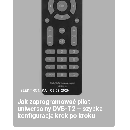
ELEKTRONIKA
06.08.2026
Jak zaprogramować pilot
uniwersalny DVB-T2 – szybka
konfiguracja krok po kroku