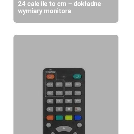
24 cale ile to cm – dokładne
wymiary monitora