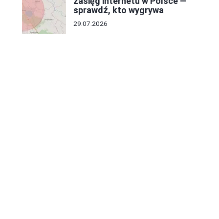
zasięg internetu w Polsce —
sprawdź, kto wygrywa
29.07.2026
Gdzie brać produkty do
sklepu internetowego:
sprawdzone metody i źródła
09.07.2026