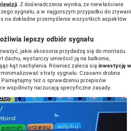
lewizji
. Z doświadczenia wynika, że niewłaściwie
zego sygnału, a w najgorszym przypadku do zrywan
zas na dokładne przemyślenie wszystkich aspektów
żliwia lepszy odbiór sygnału
ozważyć, jakie akcesoria przydadzą się do montażu.
 dachu, wystarczy umieścić ją na balkonie,
jąc kąt nachylenia. Również zaleca się
inwestycję 
 zminimalizować straty sygnału. Czasami drobne
. Pamiętajmy też o sprawdzeniu przepisów
óre wspólnoty narzucają specyficzne zasady.