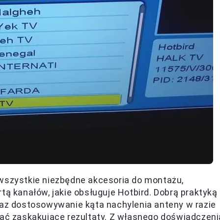
 wszystkie niezbędne akcesoria do montażu,
tą kanałów, jakie obsługuje Hotbird. Dobrą praktyką
raz dostosowywanie kąta nachylenia anteny w razie
dać zaskakujące rezultaty. Z własnego doświadczeni