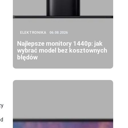
ELEKTRONIKA
06.08.2026
Najlepsze monitory 1440p: jak
wybrać model bez kosztownych
błędów
ży
od