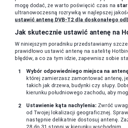
mogę dodać, że warto poświęcić czas na
star
ultranowoczesną rozrywką w najlepszej jakości.
ustawić antenę DVB-T2 dla doskonałego od
Jak skutecznie ustawić antenę na H
W niniejszym poradniku przedstawiamy szcze
prawidłowo ustawić antenę na satelitę Hotb
błędów, a co za tym idzie, zapewnisz sobie st
Wybór odpowiedniego miejsca na antenę
której zamierzasz zamontować antenę, j
takich jak drzewa, budynki czy słupy. D
kierunku południowego zachodu, aby mogł
Ustawienie kąta nachylenia:
Zwróć uwagę,
od Twojej lokalizacji geograficznej. Spraw
następnie delikatnie dostosuj antenę. Z
28 do 31 stopni w kierunku wschodnim.