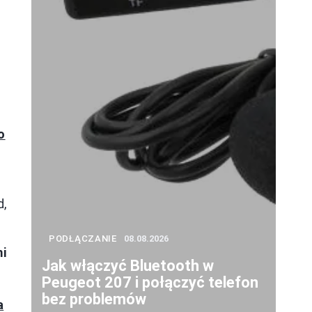
o
d,
PODŁĄCZANIE
08.08.2026
mi
Jak włączyć Bluetooth w
Peugeot 207 i połączyć telefon
bez problemów
a