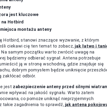
nteny
zora jest kluczowe
 na Hotbird
 miejsca montażu anteny
ę Hotbird, stanowi znaczące wyzwanie, z którym
eśli ciekawi cię ten temat to zobacz,
jak łatwo i tani
. Na samym początku warto zwrócić uwagę na
tórej będziemy odbierać sygnał. Antena potrzebuje
umieścić ją w stronę wschodnią, gdzie znajduje się
dachu, dobrym pomysłem będzie uniknięcie przeszkó
ą zakłócać odbiór.
e jest
zabezpieczenie anteny przed silnymi wiatra
ywnie wpływać na jakość sygnału. Warto zatem
amocowana, co pomoże uniknąć nieprzyjemnych
sz takie zagadnienia to sprawdź,
jak antena pokojow