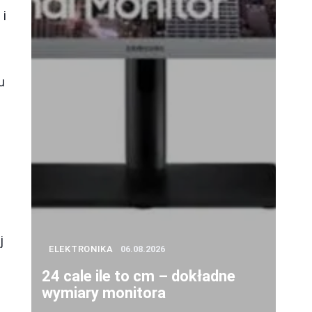
 i
u
j
ELEKTRONIKA
06.08.2026
24 cale ile to cm – dokładne
wymiary monitora