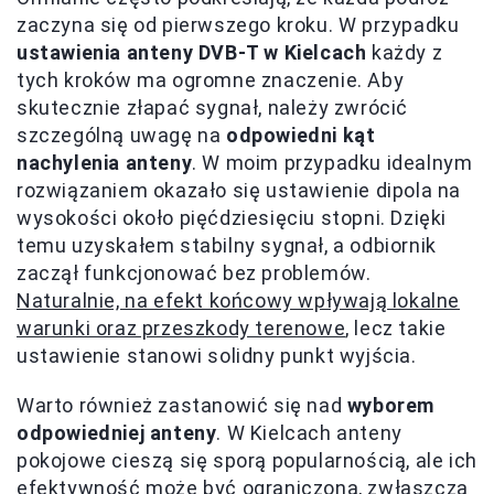
zaczyna się od pierwszego kroku. W przypadku
ustawienia anteny DVB-T w Kielcach
każdy z
tych kroków ma ogromne znaczenie. Aby
skutecznie złapać sygnał, należy zwrócić
szczególną uwagę na
odpowiedni kąt
nachylenia anteny
. W moim przypadku idealnym
rozwiązaniem okazało się ustawienie dipola na
wysokości około pięćdziesięciu stopni. Dzięki
temu uzyskałem stabilny sygnał, a odbiornik
zaczął funkcjonować bez problemów.
Naturalnie, na efekt końcowy wpływają lokalne
warunki oraz przeszkody terenowe
, lecz takie
ustawienie stanowi solidny punkt wyjścia.
Warto również zastanowić się nad
wyborem
odpowiedniej anteny
. W Kielcach anteny
pokojowe cieszą się sporą popularnością, ale ich
efektywność może być ograniczona, zwłaszcza