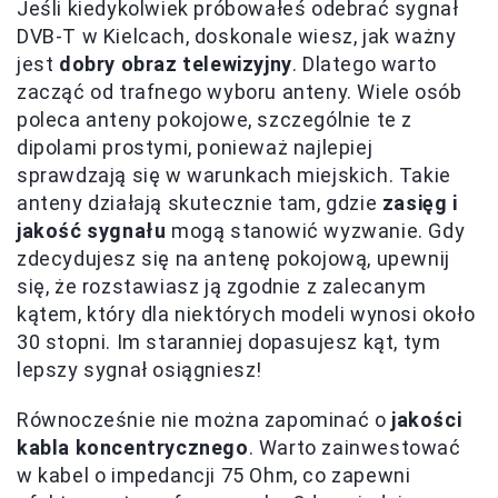
Jeśli kiedykolwiek próbowałeś odebrać sygnał
DVB-T w Kielcach, doskonale wiesz, jak ważny
jest
dobry obraz telewizyjny
. Dlatego warto
zacząć od trafnego wyboru anteny. Wiele osób
poleca anteny pokojowe, szczególnie te z
dipolami prostymi, ponieważ najlepiej
sprawdzają się w warunkach miejskich. Takie
anteny działają skutecznie tam, gdzie
zasięg i
jakość sygnału
mogą stanowić wyzwanie. Gdy
zdecydujesz się na antenę pokojową, upewnij
się, że rozstawiasz ją zgodnie z zalecanym
kątem, który dla niektórych modeli wynosi około
30 stopni. Im staranniej dopasujesz kąt, tym
lepszy sygnał osiągniesz!
Równocześnie nie można zapominać o
jakości
kabla koncentrycznego
. Warto zainwestować
w kabel o impedancji 75 Ohm, co zapewni