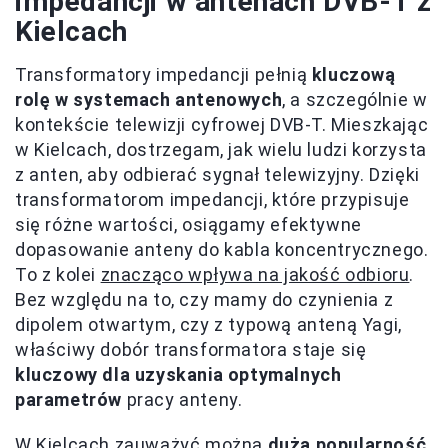
impedancji w antenach DVB-T z
Kielcach
Transformatory impedancji pełnią
kluczową
rolę w systemach antenowych
, a szczególnie w
kontekście telewizji cyfrowej DVB-T. Mieszkając
w Kielcach, dostrzegam, jak wielu ludzi korzysta
z anten, aby odbierać sygnał telewizyjny. Dzięki
transformatorom impedancji, które przypisuje
się różne wartości, osiągamy efektywne
dopasowanie anteny do kabla koncentrycznego.
To z kolei
znacząco wpływa na jakość odbioru
.
Bez względu na to, czy mamy do czynienia z
dipolem otwartym, czy z typową anteną Yagi,
właściwy dobór transformatora staje się
kluczowy dla uzyskania optymalnych
parametrów
pracy anteny.
W Kielcach zauważyć można
dużą popularność