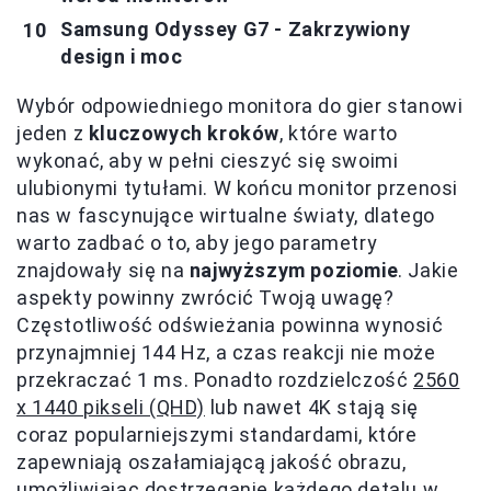
Samsung Odyssey G7 - Zakrzywiony
design i moc
Wybór odpowiedniego monitora do gier stanowi
jeden z
kluczowych kroków
, które warto
wykonać, aby w pełni cieszyć się swoimi
ulubionymi tytułami. W końcu monitor przenosi
nas w fascynujące wirtualne światy, dlatego
warto zadbać o to, aby jego parametry
znajdowały się na
najwyższym poziomie
. Jakie
aspekty powinny zwrócić Twoją uwagę?
Częstotliwość odświeżania powinna wynosić
przynajmniej 144 Hz, a czas reakcji nie może
przekraczać 1 ms. Ponadto rozdzielczość
2560
x 1440 pikseli (QHD)
lub nawet 4K stają się
coraz popularniejszymi standardami, które
zapewniają oszałamiającą jakość obrazu,
umożliwiając dostrzeganie każdego detalu w