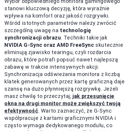
Wybór odpowiedniego monitora gamingowego
stanowi kluczową decyzję, która wyraźnie
wpływa na komfort oraz jakość rozgrywki.
Wśród istotnych parametrów należy zwrócić
szczególną uwagę na
technologię
synchronizacji obrazu
. Techniki takie jak
NVIDIA G-Sync oraz AMD FreeSync
skutecznie
eliminują zjawisko tearingu, czyli rozdarcia
obrazu, które potrafi popsuć nawet najlepszą
zabawę w trakcie intensywnych akcji.
Synchronizacja odświeżania monitora z liczbą
klatek generowanych przez kartę graficzną daje
szansę na dużo płynniejszą rozgrywkę. Jeżeli
masz chwilę to przeczytaj,
jak przesunięcie
okna na drugi monitor może zwiększyć twoją
efektywność
. Warto zaznaczyć, że G-Sync
współpracuje z kartami graficznymi NVIDIA i
często wymaga dedykowanego modułu, co