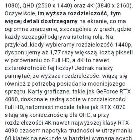
1080), QHD (2560 x 1440) oraz 4K (3840 x 2160).
Oczywiście,
im wyższa rozdzielczość, tym
więcej detali dostrzegamy
na ekranie, co ma
ogromne znaczenie, szczególnie w grach, gdzie
każdy szczegół odgrywa istotną rolę. Na
przykład, kiedy wybieramy rozdzielczość 1440p,
dysponujemy aż 1,77 razy większą liczbą pikseli
w porównaniu do Full HD, a 4K to nawet
czterokrotność tej liczby! Jednak należy
pamiętać, że wyższe rozdzielczości wiążą się
również z potrzebą posiadania mocniejszego
sprzętu. Karty graficzne, takie jak GeForce RTX
4060, doskonale radzą sobie w rozdzielczości
Full HD, natomiast modele takie jak RTX 4070
stają się koniecznością dla QHD, a przy
rozdzielczości 4K nawet najwyższej klasy RTX
4090 czasem napotyka trudności w utrzymaniu
60 klatek na sekundę w bardziej wymagających