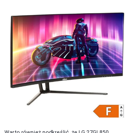
Warto również podkreślić, że LG 27GL850