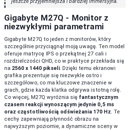
jeszcze przyjemniejsza i bardziej immersyjna.
Gigabyte M27Q - Monitor z
niezwykłymi parametrami
Gigabyte M27Q to jeden z monitorów, który
szczególnie przyciągnął moją uwagę. Ten model
oferuje matrycę IPS o przekątnej 27 cali i
rozdzielczości QHD, co w praktyce przekłada się
na
2560 x 1440 pikseli
. Dzięki temu ekranowi
grafika prezentuje się niezwykle ostro i
szczegółowo, co ma kluczowe znaczenie w
grach, gdzie każda klatka odgrywa istotną rolę.
Co więcej, M27Q wyróżnia się
fantastycznym
czasem reakcji wynoszącym jedynie 0,5 ms
oraz częstotliwością odświeżania 170 Hz
. Te
cechy zapewniają płynność obrazu na
najwyższym poziomie, a dynamiczne sceny w